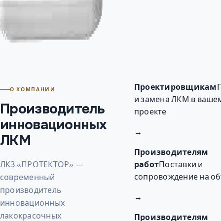
Проектировщикам
О КОМПАНИИ
и замена ЛКМ в ваше
Производитель
проекте
инновационных
→
ЛКМ
Производителям
ЛКЗ «ПРОТЕКТОР» —
работ
Поставки и
сопровождение на об
современный
производитель
→
инновационных
лакокрасочных
Производителям