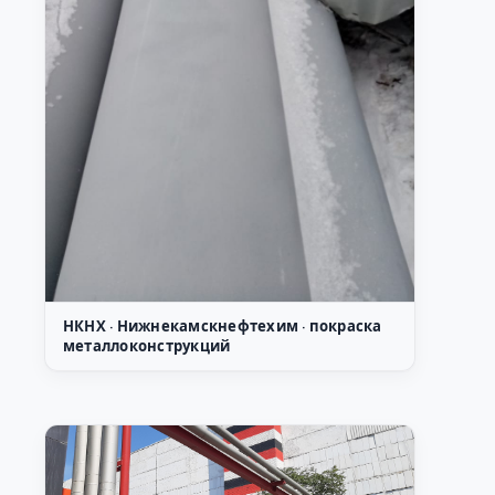
НКНХ · Нижнекамскнефтехим · покраска
металлоконструкций